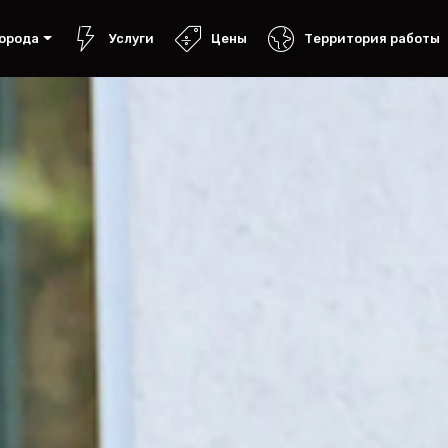
орода
Услуги
Цены
Территория работы